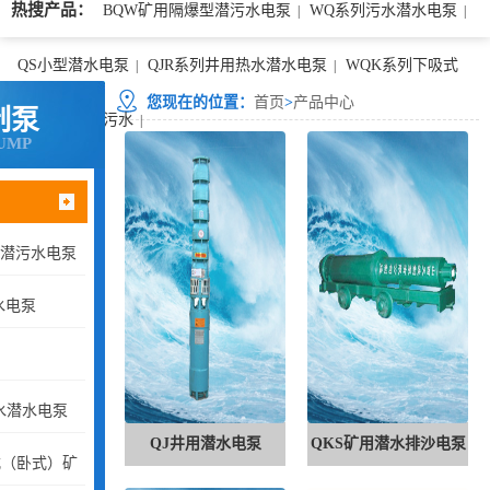
热搜产品：
BQW矿用隔爆型潜污水电泵
WQ系列污水潜水电泵
|
|
QS小型潜水电泵
QJR系列井用热水潜水电泵
WQK系列下吸式
|
|
您现在的位置：
首页
>
产品中心
制泵
（卧式）矿用污水
|
UMP
型潜污水电泵
水电泵
水潜水电泵
QJ井用潜水电泵
QKS矿用潜水排沙电泵
式（卧式）矿