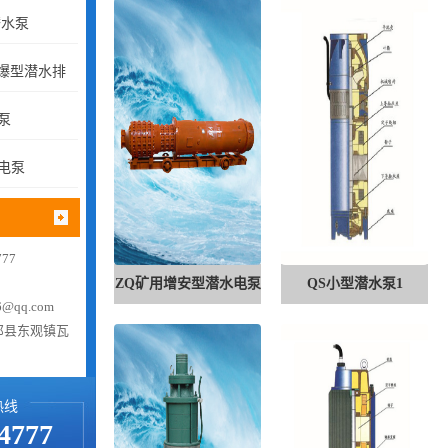
潜水泵
隔爆型潜水排
泵
电泵
77
ZQ矿用增安型潜水电泵
QS小型潜水泵1
@qq.com
祁县东观镇瓦
热线
4777