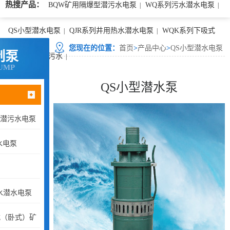
热搜产品：
BQW矿用隔爆型潜污水电泵
WQ系列污水潜水电泵
|
|
QS小型潜水电泵
QJR系列井用热水潜水电泵
WQK系列下吸式
|
|
您现在的位置：
首页
>
产品中心
>
QS小型潜水电泵
制泵
（卧式）矿用污水
|
UMP
QS小型潜水泵
型潜污水电泵
水电泵
水潜水电泵
式（卧式）矿