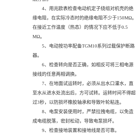
4、用兆欧表检查电动机定子绕组对机壳的绝
缘电阻，在实际冷态时的绝缘电阻不少于150MΩ。
在接近工作温度（热态）的情况下应不低于0.5
MΩ。
5、电动按功率配备TGM10系列过载保护断路
器。
6、检查转向是否正确，如相反可将三相电源
接线的任意两相调换。
7、在地面试运转时，必须从出水口灌水，直
至水从进水处流出后，方可试转。运转时间不得超
过3秒，以防损坏橡胶轴承和导致叶轮粘连。
8、电泵安装使用时，严禁拉拽电缆，以免造
成电缆脱落，密封松动，导致电泵损坏。
9、检查接地装置和接地线是否可靠。