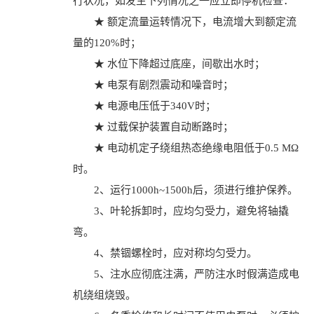
行状况，如发生下列情况之一应立即停机检查：
★ 额定流量运转情况下，电流增大到额定流
量的120%时；
★ 水位下降超过底座，间歇出水时；
★ 电泵有剧烈震动和噪音时；
★ 电源电压低于340V时；
★ 过载保护装置自动断路时；
★ 电动机定子绕组热态绝缘电阻低于0.5 MΩ
时。
2、运行1000h~1500h后，须进行维护保养。
3、叶轮拆卸时，应均匀受力，避免将轴撬
弯。
4、禁锢螺栓时，应对称均匀受力。
5、注水应彻底注满，严防注水时假满造成电
机绕组烧毁。