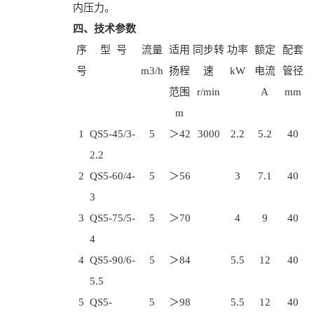
内压力。
四、技术参数
序
型 号
流量
适用
同步转
功率
额定
配套
号
m3/h
扬程
速
kW
电流
管径
范围
r/min
A
mm
m
1
QS5-45/3-
5
＞42
3000
2.2
5.2
40
2.2
2
QS5-60/4-
5
＞56
3
7.1
40
3
3
QS5-75/5-
5
＞70
4
9
40
4
4
QS5-90/6-
5
＞84
5.5
12
40
5.5
5
QS5-
5
＞98
5.5
12
40