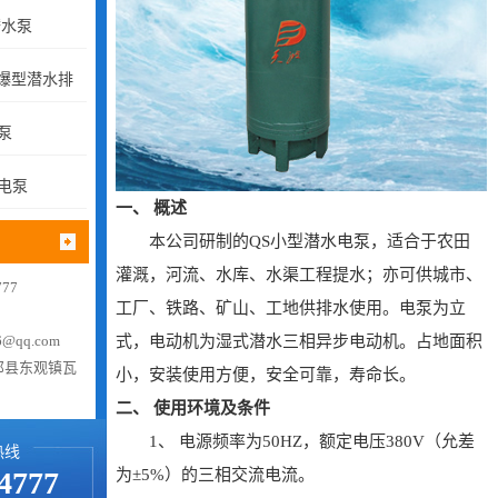
潜水泵
隔爆型潜水排
泵
电泵
一、 概述
本公司研制的QS小型潜水电泵，适合于农田
灌溉，河流、水库、水渠工程提水；亦可供城市、
77
工厂、铁路、矿山、工地供排水使用。电泵为立
式，电动机为湿式潜水三相异步电动机。占地面积
@qq.com
祁县东观镇瓦
小，安装使用方便，安全可靠，寿命长。
二、 使用环境及条件
1、 电源频率为50HZ，额定电压380V（允差
热线
为±5%）的三相交流电流。
4777