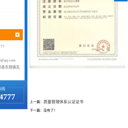
77
@qq.com
祁县东观镇瓦
热线
4777
质量管理体系认证证书
上一篇：
下一篇：没有了！