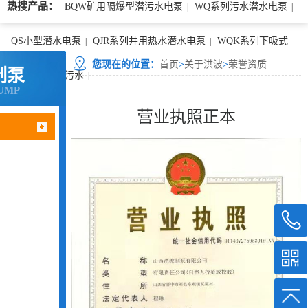
热搜产品：
BQW矿用隔爆型潜污水电泵
WQ系列污水潜水电泵
|
|
QS小型潜水电泵
QJR系列井用热水潜水电泵
WQK系列下吸式
|
|
您现在的位置：
首页
>
关于洪波
>
荣誉资质
制泵
（卧式）矿用污水
|
UMP
营业执照正本