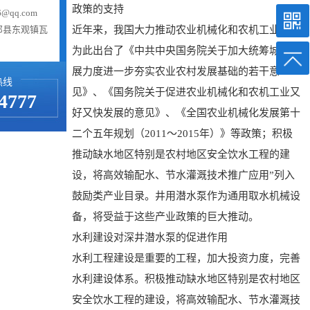
政策的支持
@qq.com
祁县东观镇瓦
近年来，我国大力推动农业机械化和农机工业化，
为此出台了《中共中央国务院关于加大统筹城乡发
展力度进一步夯实农业农村发展基础的若干意
热线
见》、《国务院关于促进农业机械化和农机工业又
4777
好又快发展的意见》、《全国农业机械化发展第十
二个五年规划（2011～2015年）》等政策；积极
推动缺水地区特别是农村地区安全饮水工程的建
设，将高效输配水、节水灌溉技术推广应用”列入
鼓励类产业目录。井用潜水泵作为通用取水机械设
备，将受益于这些产业政策的巨大推动。
水利建设对深井潜水泵的促进作用
水利工程建设是重要的工程，加大投资力度，完善
水利建设体系。积极推动缺水地区特别是农村地区
安全饮水工程的建设，将高效输配水、节水灌溉技