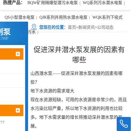
热搜产品：
BQW矿用隔爆型潜污水电泵
WQ系列污水潜水电泵
|
|
QS小型潜水电泵
QJR系列井用热水潜水电泵
WQK系列下吸式
|
|
您现在的位置：
首页
>
新闻资讯
>
公司动态
制泵
（卧式）矿用污水
|
UMP
促进深井潜水泵发展的因素有
哪些
山西潜水泵——促进深井潜水泵发展的因素有哪
些？
地下水资源的需求增大
现在水资源短缺，可用的水资源是非常少的，而且
水污染比较严重，所以地下水资源的利用也比较
多。地下水需求量的增长将推动深井潜水泵的发
77
展。